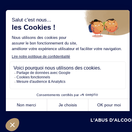
Licorne
Depuis 1845
Slash
Nous rejoindre
Dark Dog
Magazine
Toutes nos marques
Mentions légales
Politique de confidentialité
Gestion des cookies
CGA &
Site réalisé par
L'ABUS D'ALCOO
L'ABUS D'ALCOO