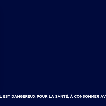
SUIVEZ NOUS SUR
Siège
 CGV
BRASSERIE LICORNE
60 rue de Dettwiller CS40019
67700 SAVERNE
L EST DANGEREUX POUR LA SANTÉ, À CONSOMMER A
L EST DANGEREUX POUR LA SANTÉ, À CONSOMMER A