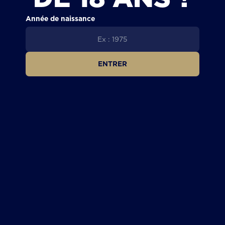
Année de naissance
ENTRER
LES COULISSES DE LA BRASSERIE
PODCAST – LES COULISSES DE LA
DÉSALCOOLISATION
1
2
3
4
5
6
7