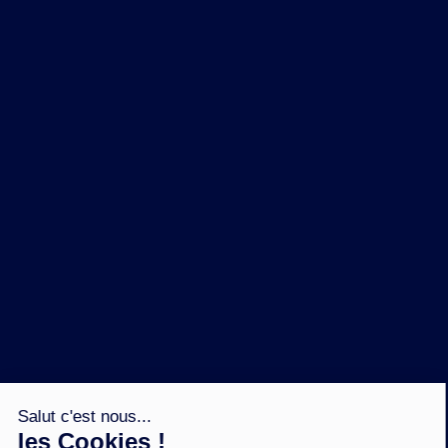
NOS MARQUES
LA BRASSERIE
NOS PILIERS RSE
CONTACT
ESPACE PRESSE
OÙ ACHETER ?
SUIVEZ NOUS SUR