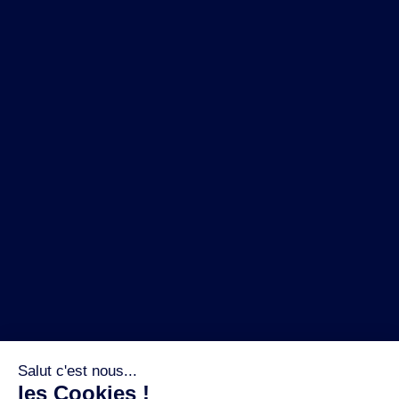
NOS MARQUES
LA BRASSERIE
NOS PILIERS RSE
CONTACT
ESPACE PRESSE
OÙ ACHETER ?
SUIVEZ NOUS SUR