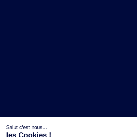
NOS MARQUES
LA BRASSERIE
NOS PILIERS RSE
CONTACT
ESPACE PRESSE
OÙ ACHETER ?
SUIVEZ NOUS SUR