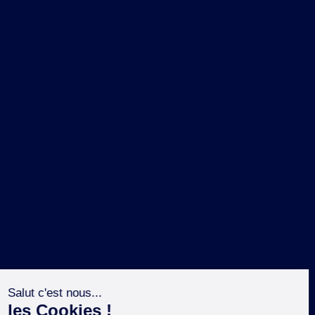
NOS MARQUES
LA BRASSERIE
NOS PILIERS RSE
CONTACT
ESPACE PRESSE
OÙ ACHETER ?
SUIVEZ NOUS SUR