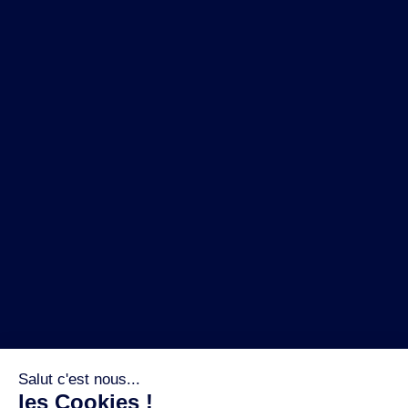
NOS MARQUES
LA BRASSERIE
NOS PILIERS RSE
CONTACT
ESPACE PRESSE
OÙ ACHETER ?
SUIVEZ NOUS SUR